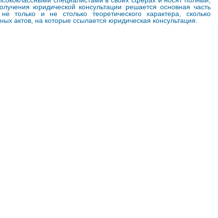
сококлассными специалистами в своих сферах и носят полный,
олучения юридической консультации решается основная часть
е только и не столько теоретического характера, сколько
ных актов, на которые ссылается юридическая консультация.