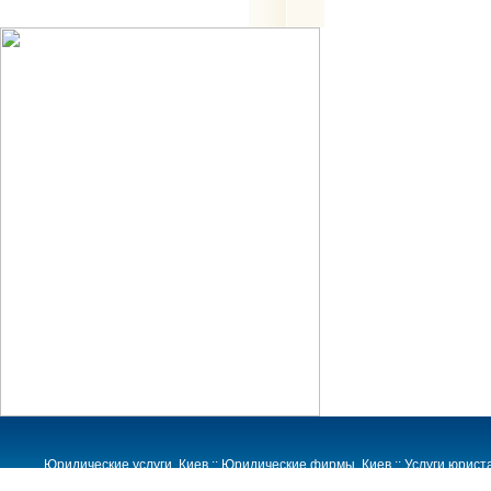
Юридические услуги
, Киев ::
Юридические фирмы
, Киев ::
Услуги юрист
Налоговый адвокат :: Налоговые споры :: Таможенный адвокат :: Таможе