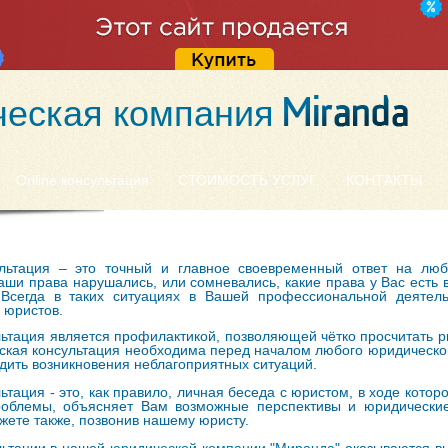
еская компания
Online консультация
СТОИМОСТЬ УСЛУГ
КОНТАКТЫ
льтация – это точный и главное своевременный ответ на люб
аши права нарушались, или сомневались, какие права у Вас есть в
 Всегда в таких ситуациях в Вашей профессиональной деятел
 юристов.
ьтация является профилактикой, позволяющей чётко просчитать р
кая консультация необходима перед началом любого юридическог
дить возникновения неблагоприятных ситуаций.
тация - это, как правило, личная беседа с юристом, в ходе кото
облемы, объясняет Вам возможные перспективы и юридические
жете также, позвонив нашему юристу.