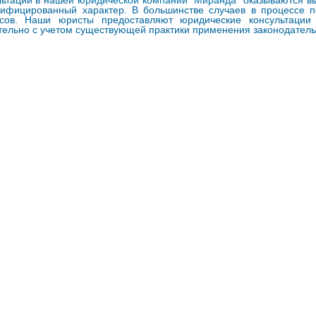
льтации в нашей
юридической компании "Миранда"
оказываются вы
лифицированный характер. В большинстве случаев в процессе п
сов. Наши юристы предоставляют юридические консультации н
ательно с учетом существующей практики применения законодатель