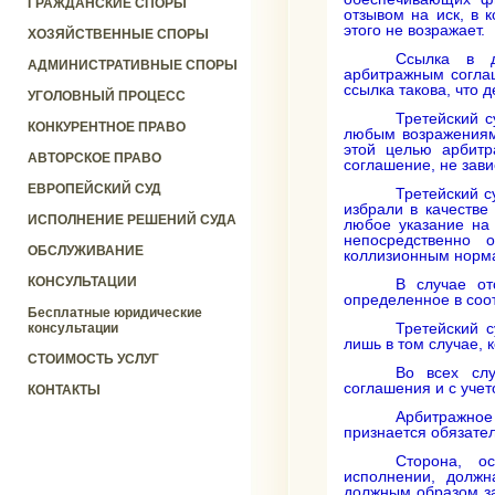
ГРАЖДАНСКИЕ СПОРЫ
отзывом на иск, в 
этого не возражает.
ХОЗЯЙСТВЕННЫЕ СПОРЫ
Ссылка в д
АДМИНИСТРАТИВНЫЕ СПОРЫ
арбитражным согла
ссылка такова, что 
УГОЛОВНЫЙ ПРОЦЕСС
Третейский с
КОНКУРЕНТНОЕ ПРАВО
любым возражениям 
этой целью арбитра
АВТОРСКОЕ ПРАВО
соглашение, не зави
ЕВРОПЕЙСКИЙ СУД
Третейский с
избрали в качестве
ИСПОЛНЕНИЕ РЕШЕНИЙ СУДА
любое указание на 
непосредственно 
ОБСЛУЖИВАНИЕ
коллизионным норм
КОНСУЛЬТАЦИИ
В случае от
определенное в соо
Бесплатные юридические
Третейский 
консультации
лишь в том случае, 
СТОИМОСТЬ УСЛУГ
Во всех слу
соглашения и с уче
КОНТАКТЫ
Арбитражно
признается обязате
Сторона, о
исполнении, долж
должным образом за