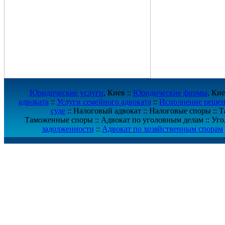
Юридические услуги
, Киев ::
Юридические фирмы
, Кие
адвоката
::
Услуги семейного адвоката
::
Исполнение решен
суде
:: Налоговый адвокат :: Налоговые споры :: 
Таможенные споры :: Адвокат по уголовным делам :: Уго
задолженности
::
Адвокат по хозяйственным спорам