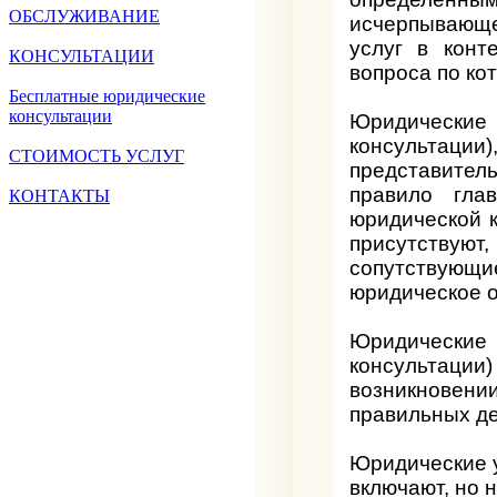
ОБСЛУЖИВАНИЕ
исчерпывающе
услуг в конт
КОНСУЛЬТАЦИИ
вопроса по ко
Бесплатные юридические
консультации
Юридические
консультац
СТОИМОСТЬ УСЛУГ
представител
правило гла
КОНТАКТЫ
юридической к
присутствую
сопутствующи
юридическое о
Юридические
консультации)
возникновени
правильных де
Юридические 
включают, но 