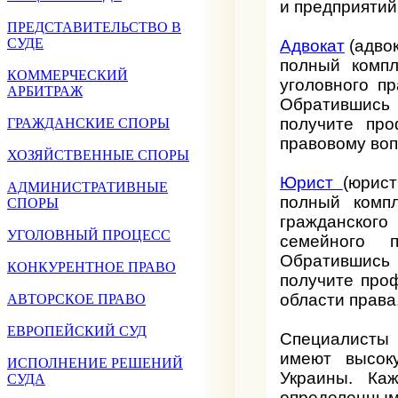
и предприятий
ПРЕДСТАВИТЕЛЬСТВО В
СУДЕ
Адвокат
(адво
полный компл
КОММЕРЧЕСКИЙ
уголовного пр
АРБИТРАЖ
Обратившись
получите про
ГРАЖДАНСКИЕ СПОРЫ
правовому воп
ХОЗЯЙСТВЕННЫЕ СПОРЫ
Юрист
(юрис
АДМИНИСТРАТИВНЫЕ
полный компл
СПОРЫ
гражданского
УГОЛОВНЫЙ ПРОЦЕСС
семейного п
Обратившис
КОНКУРЕНТНОЕ ПРАВО
получите про
области права
АВТОРСКОЕ ПРАВО
ЕВРОПЕЙСКИЙ СУД
Специалисты 
имеют высок
ИСПОЛНЕНИЕ РЕШЕНИЙ
Украины. Каж
СУДА
определенным 