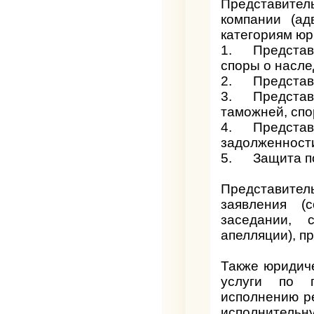
Представите
компании (ад
категориям юр
1. Представи
споры о наслед
2. Представи
3.
Представ
таможней, спор
4. Представи
задолженности,
5. Защита по
Представите
заявления (с
заседании, 
апелляции), п
Также юридич
услуги по п
исполнению ре
исполнитель