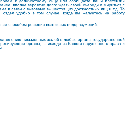
а прием к должностному лицу или сообщаете ваши претензии
анее, вполне вероятно долго ждать своей очереди и мириться с
ема в связи с вызовами вышестоящих должностных лиц и т.д. То
й отдел удобно в том случае, когда вы жалуетесь на работу
бным способом решения возникших недоразумений.
оставлению письменных жалоб в любые органы государственной
нтролирующие органы, … исходя из Вашего нарушенного права и
ы.