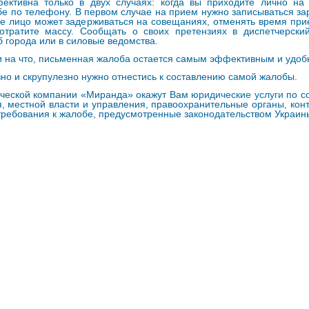
ективна только в двух случаях: когда вы приходите лично н
бе по телефону. В первом случае на прием нужно записываться зар
ое лицо может задерживаться на совещаниях, отменять время при
отратите массу. Сообщать о своих претензиях в диспетчерски
 города или в силовые ведомства.
и на что, письменная жалоба остается самым эффективным и удо
но и скрупулезно нужно отнестись к составлению самой жалобы.
ческой компании «Миранда» окажут Вам
юридические услуги
по с
я, местной власти и управления, правоохранительные органы, ко
требования к жалобе, предусмотренные законодательством Украин