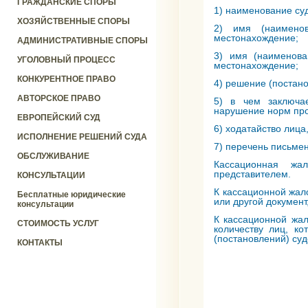
ГРАЖДАНСКИЕ СПОРЫ
1) наименование суд
ХОЗЯЙСТВЕННЫЕ СПОРЫ
2) имя (наименов
местонахождение;
АДМИНИСТРАТИВНЫЕ СПОРЫ
3) имя (наименова
УГОЛОВНЫЙ ПРОЦЕСС
местонахождение;
КОНКУРЕНТНОЕ ПРАВО
4) решение (постан
АВТОРСКОЕ ПРАВО
5) в чем заключа
нарушение норм про
ЕВРОПЕЙСКИЙ СУД
6) ходатайство лица
ИСПОЛНЕНИЕ РЕШЕНИЙ СУДА
7) перечень письме
ОБСЛУЖИВАНИЕ
Кассационная жа
представителем.
КОНСУЛЬТАЦИИ
К кассационной жал
Бесплатные юридические
или другой документ
консультации
К кассационной жа
СТОИМОСТЬ УСЛУГ
количеству лиц, к
(постановлений) су
КОНТАКТЫ