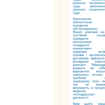
рішення іноземног
суда
,
виконанн
рішення іноземног
суду
.
Комплексне
абонентське
юридичне
обслуговування
Вашої компанії на
постійній основ
(юридичні
консультації,
складання
нормативно-
правових актів
позовів і експертиз
договорів). Адвокати 
досвідчені юрист
компанії "Міранда
візьмуть на себ
вирішення всьог
комплексу питань 
проблем 
правовому полі, як
так чи інакш
виникають в процес
ведення
господарської
діяльності.
Крім цього, наш