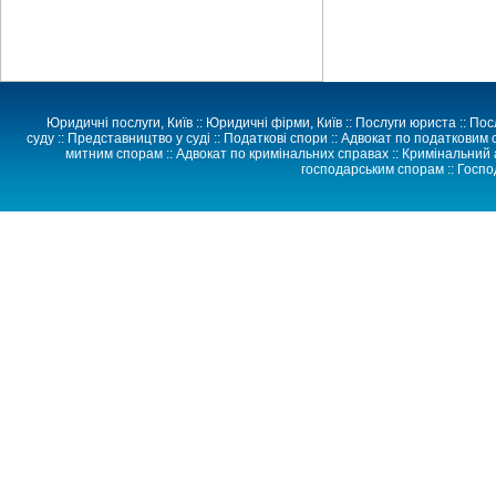
Юридичні послуги, Київ
::
Юридичні фірми, Київ
::
Послуги юриста
::
Пос
суду
::
Представництво у суді
:: Податкові спори :: Адвокат по податковим 
митним спорам :: Адвокат по кримінальних справах :: Кримінальний 
господарським спорам
::
Госпо