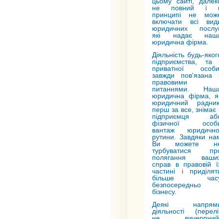
цьому сайті, далек
не повний і 
принципі не мож
включати всі вид
юридичних послуг
які надає наш
юридична фірма.
Діяльність будь-яког
підприємства, та 
приватної особи
завжди пов'язана 
правовими
питаннями. Наш
юридична фірма, я
юридичний радник
перш за все, знімає 
підприємця аб
фізичної особ
вантаж юридично
рутини. Завдяки на
Ви можете н
турбуватися пр
полягання ваши
справ в правовій ї
частині і приділят
більше час
безпосередньо
бізнесу.
Деякі напрям
діяльності (перелі
не вичерпний