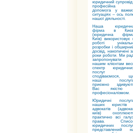
юридичний супровід 
професійна
допомога у важки
ситуаціях – ось пол
нашої діяльності.
Наша
юридичн
фірма
в Києв
(юридична фірм
Київ) використовує 
роботі унікальн
розробки і обширни
досвід, накопичені з
роки роботи. Ми рад
запропонувати
нашим клієнтам вес
спектр юридични
послуг 
сподіваємося, щ
наші послуг
приємно здивуют
Вас якістю 
професіоналізмом.
Юридичні послуг
наших юристів 
адвокатів (адвока
київ) охоплюют
практично всі галуз
права. Списо
юридичних послуг
представлений н