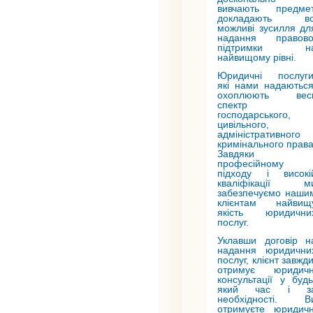
вивчають предмет
докладають вс
можливі зусилля дл
надання правово
підтримки н
найвищому рівні.
Юридичні послуги
які нами надаються
охоплюють вес
спектр
господарського,
цивільного,
адміністративного 
кримінального права
Завдяки
професійному
підходу і високі
кваліфікації м
забезпечуємо наши
клієнтам найвищ
якість юридични
послуг.
Уклавши договір н
надання юридични
послуг, клієнт завжд
отримує юридичн
консультації у будь
який час і з
необхідності. В
отримуєте юридичн