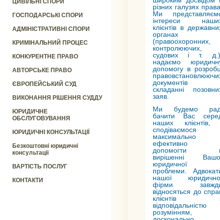
широким досвідом 
ЦИВІЛЬНІ СПОРИ
різних галузях права
Ми представляєм
ГОСПОДАРСЬКІ СПОРИ
інтереси наши
клієнтів в державни
АДМІНІСТРАТИВНІ СПОРИ
органах
(правоохоронних,
КРИМІНАЛЬНИЙ ПРОЦЕС
контролюючих,
судових і т. д.)
КОНКУРЕНТНЕ ПРАВО
надаємо юридичн
допомогу в розробц
АВТОРСЬКЕ ПРАВО
правовстановлюючи
документів 
ЄВРОПЕЙСЬКИЙ СУД
складанні позовни
заяв.
ВИКОНАННЯ РІШЕННЯ СУДДУ
Ми будемо рад
ЮРИДИЧНЕ
бачити Вас сере
ОБСЛУГОВУВАННЯ
наших клієнтів, 
сподіваємося
ЮРИДИЧНІ КОНСУЛЬТАЦІЇ
максимально
ефективно
Безкоштовні юридичні
допомогти 
консультації
вирішенні Вашо
юридичної
ВАРТІСТЬ ПОСЛУГ
проблеми. Адвокат
нашої юридично
КОНТАКТИ
фірми завжд
відносяться до спра
клієнтів 
відповідальністю 
розумінням,
досконально