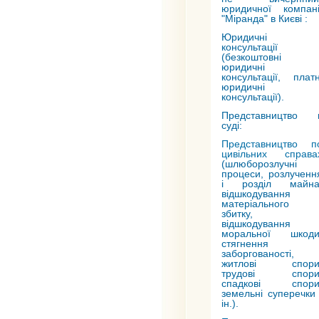
юридичної компані
"Міранда" в Києві :
Юридичні
консультації
(безкоштовні
юридичні
консультації, платн
юридичні
консультації).
Представництво 
суді:
Представництво п
цивільних справа
(шлюборозлучні
процеси, розлученн
і розділ майна
відшкодування
матеріального
збитку,
відшкодування
моральної шкоди
стягнення
заборгованості,
житлові спори
трудові спори
спадкові спори
земельні суперечки 
ін.).