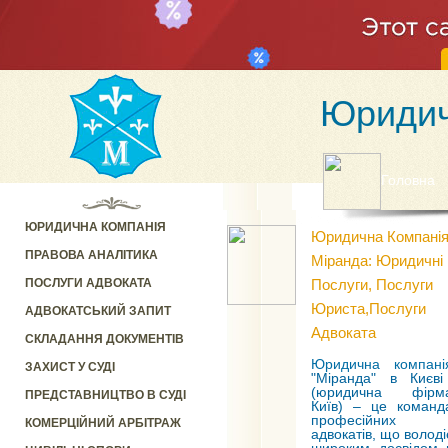
Юридич
Головна
ЮРИДИЧНА КОМПАНІЯ
Юридична Компані
ПРАВОВА АНАЛІТИКА
Міранда: Юридичні
ПОСЛУГИ АДВОКАТА
Послуги, Послуги
Юриста,послуги
АДВОКАТСЬКИЙ ЗАПИТ
Адвоката
СКЛАДАННЯ ДОКУМЕНТІВ
Юридична компані
ЗАХИСТ У СУДІ
"Міранда" в Києві
(юридична фірм
ПРЕДСТАВНИЦТВО В СУДІ
Київ) – це команд
професійних
КОМЕРЦІЙНИЙ АРБІТРАЖ
адвокатів, що володі