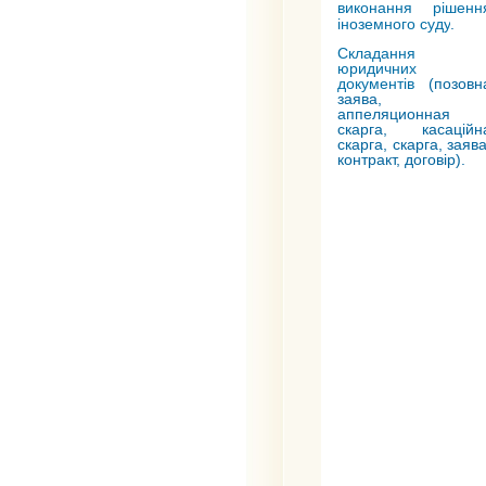
виконання рішенн
іноземного суду
.
Складання
юридичних
документів
(позовн
заява,
аппеляционная
скарга, касаційн
скарга, скарга, заява
контракт, договір).