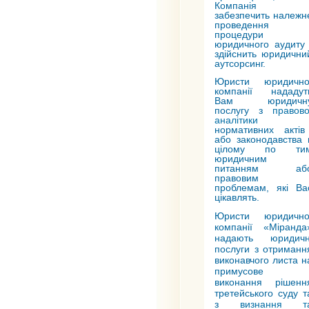
Компанія
забезпечить належн
проведення
процедури
юридичного аудиту 
здійснить юридични
аутсорсинг.
Юристи юридично
компанії нададут
Вам юридичн
послугу з
правово
аналітики
нормативних актів
або законодавства 
цілому по ти
юридичним
питанням аб
правовим
проблемам, які Ва
цікавлять.
Юристи юридичн
компанії «Міранда
надають юридичн
послуги з отриманн
виконавчого листа н
примусове
виконання рішенн
третейського суду
т
з
визнання т