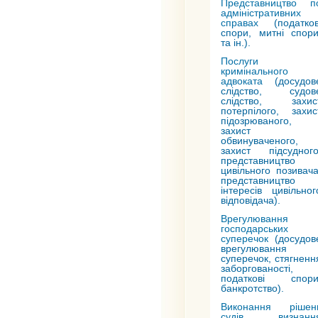
Представництво п
адміністративних
справах
(податков
спори, митні спори
та ін.).
Послуги
кримінального
адвоката
(досудов
слідство, судов
слідство, захис
потерпілого, захис
підозрюваного,
захист
обвинуваченого,
захист підсудного
представництво
цивільного позивача
представництво
інтересів цивільног
відповідача).
Врегулювання
господарських
суперечок
(досудов
врегулювання
суперечок, стягненн
заборгованості,
податкові спори
банкротство).
Виконання рішен
судів
,
визнанн