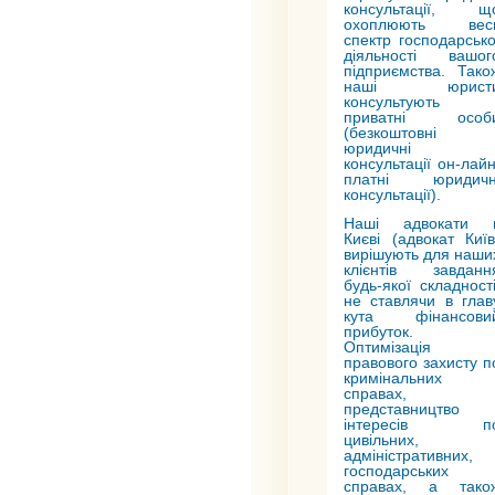
консультації, щ
охоплюють вес
спектр господарсько
діяльності вашог
підприємства. Тако
наші юрист
консультують 
приватні особ
(безкоштовні
юридичні
консультації он-лайн
платні юридичн
консультації).
Наші адвокати 
Києві (адвокат Київ
вирішують для наши
клієнтів завданн
будь-якої складності
не ставлячи в глав
кута фінансови
прибуток.
Оптимізація
правового захисту п
кримінальних
справах,
представництво
інтересів п
цивільних,
адміністративних,
господарських
справах, а тако