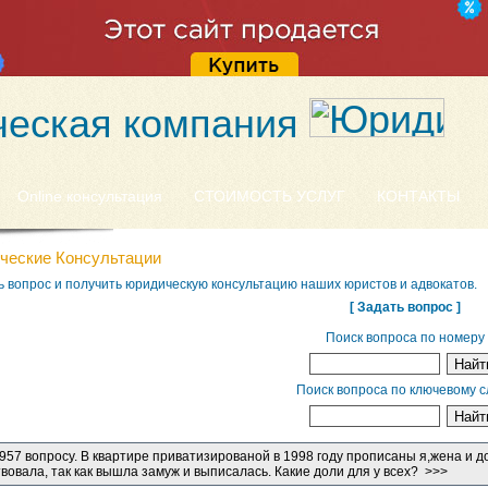
еская компания
Online консультация
СТОИМОСТЬ УСЛУГ
КОНТАКТЫ
ческие Консультации
ь вопрос и получить юридическую консультацию наших юристов и адвокатов.
[ Задать вопрос ]
Поиск вопроса по номеру
Поиск вопроса по ключевому с
 957 вопросу. В квартире приватизированой в 1998 году прописаны я,жена и д
вовала, так как вышла замуж и выписалась. Какие доли для у всех? >>>