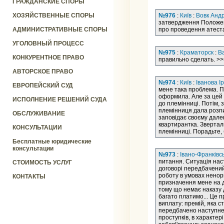
ГРАЖДАНСКИЕ СПОРЫ
ХОЗЯЙСТВЕННЫЕ СПОРЫ
№976
:
Київ
:
Вовк Андр
затвердження Положенн
АДМИНИСТРАТИВНЫЕ СПОРЫ
про проведення атестац
УГОЛОВНЫЙ ПРОЦЕСС
№975
:
Краматорск
:
В
КОНКУРЕНТНОЕ ПРАВО
правильно сделать. >>
АВТОРСКОЕ ПРАВО
№974
:
Київ
:
Іванова І
ЕВРОПЕЙСКИЙ СУД
мене така проблема. По
оформила. Але за цей ч
ИСПОЛНЕНИЕ РЕШЕНИЙ СУДА
до племінниці. Потім, 
племінниця дала розпис
ОБСЛУЖИВАНИЕ
заповідає своєму далек
квартирантка. Звертали
КОНСУЛЬТАЦИИ
племінниці. Порадьте, 
Бесплатные юридические
консультации
№973
:
Івано-Франківс
питання. Ситуація нас
СТОИМОСТЬ УСЛУГ
договорі передбачений
роботу в умовах ненор
КОНТАКТЫ
призначення мене на да
тому що немає наказу д
багато платимо... Це п
виплату: премій, яка с
передбачено наступне:
проступків, в характер