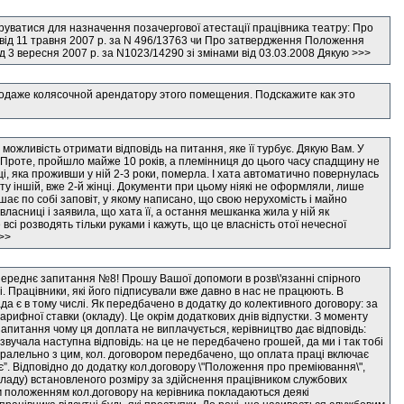
керуватися для назначення позачергової атестації працівника театру: Про
від 11 травня 2007 р. за N 496/13763 чи Про затвердження Положення
ід 3 вересня 2007 р. за N1023/14290 зі змінами від 03.03.2008 Дякую >>>
даже колясочной арендатору этого помещения. Подскажите как это
 можливість отримати відповідь на питання, яке її турбує. Дякую Вам. У
. Проте, пройшло майже 10 років, а племінниця до цього часу спадщину не
ці, яка проживши у ній 2-3 роки, померла. І хата автоматично повернулась
ту іншій, вже 2-й жінці. Документи при цьому ніякі не оформляли, лише
шає по собі заповіт, у якому написано, що свою нерухомість і майно
ласниці і заявила, що хата її, а остання мешканка жила у ній як
 всі розводять тільки руками і кажуть, що це власність отої нечесної
>>>
переднє запитання №8! Прошу Вашої допомоги в розв\'язанні спірного
 Працівники, які його підписували вже давно в нас не працюють. В
 є в тому числі. Як передбачено в додатку до колективного договору: за
рифної ставки (окладу). Це окрім додаткових днів відпустки. З моменту
запитання чому ця доплата не виплачується, керівництво дає відповідь:
вучала наступна відповідь: на це не передбачено грошей, да ми і так тобі
Паралельно з цим, кол. договором передбачено, що оплата праці включає
є”. Відповідно до додатку кол.договору \"Положення про преміювання\",
ладу) встановленого розміру за здійснення працівником службових
цим положенням кол.договору на керівника покладаються деякі