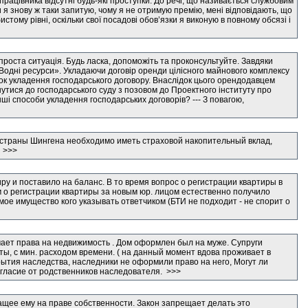
працівника відсутні будь-які проступки. До речі, що називається службовим
 я знову ж таки запитую, чому я не отримую премію, мені відповідають, що
стому рівні, оскільки свої посадові обов’язки я виконую в повному обсязі і
проста ситуація. Будь ласка, допоможіть та проконсультуйте. Завдяки
«Водні ресурси». Укладаючи договір оренди цілісного майнового комплексу
док укладення господарського договору. Внаслідок цього орендодавцем
утися до господарського суду з позовом до Проектного інституту про
ші способи укладення господарських договорів? --- З повагою,
в страны Шингена необходимо иметь страховой накопительный вклад,
! >>>
иру и поставило на баланс. В то время вопрос о регистрации квартиры в
ем о регистрации квартиры за новым юр. лицом естественно получило
ое имущество кого указывать ответчиком (БТИ не подходит - не спорит о
чает права на недвижимость . Дом оформлен был на муже. Супруги
ы, с мин. расходом времени. ( на данный момент вдова проживает в
крытия наследства, наследники не оформили право на него, Могут ли
огласие от родственников наследователя. >>>
жащее ему на праве собственности. Закон запрещает делать это