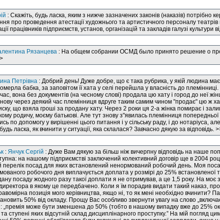
ій
: Скажіть, будь ласка, яким з нижче зазначених законів (наказів) потрібно 
я про проведення атестації художнього та артистичного персоналу театрів 
ії працівників підприємств, установ, організацій та закладів галузі культури в
алентина Рязанцева
: На общем собрании ОСМД было принято решение о про
>
рина Петрівна
: Добрий день! Дуже добре, що є така рубрика, у якій людина має
мерла бабка, за заповітом її хата у селі перейшла у власність до племінниці
ас, вона без документів (на чесному слові) продала цю хату і город до неї жін
знову через деякий час племінниця вдруге таким самим чином "продає" цю ж ха
ку, що взяла гроші за продану хату. Через 2 роки ця 2-а жінка помирає і зали
ому родичу, моєму батькові. Але тут знову з"явилась племінниця попередньої в
сь по допомогу у вирішенні цього питання і у сільську раду, і до нотаріуса, але
будь ласка, як вчинити у ситуації, яка склалася? Завчасно дякую за відповідь. 
ьк
:
Янчук Сергій
: Дуже Вам дякую за більш ніж вичерпну відповідь на наше по
тупна: на нашому підприємстві заключений колективний договір ще в 2004 році.
 перелік посад для яких встановлений ненормований робочий день. Моя посада
мованого робочого дня виплачується доплата у розмірі до 25% встановленої та
ну посаду жодного разу такої доплати я не отримував, а це 1,5 року. На моє 
иректора в якому це передбачено. Коли я їм порадив видати такий наказ, проз
равомірна позиція мого керівництва, якщо ні, то як мені необхідно вчинити? 
тановить 50% від окладу. Прощу Вас особливо звернути увагу на слово „включа
 „премія може бути зменшена до 50% (тобто в нашому випадку вже до 25% ок
і та ступені яких відсутній склад дисциплінарного проступку.” На мій погляд 