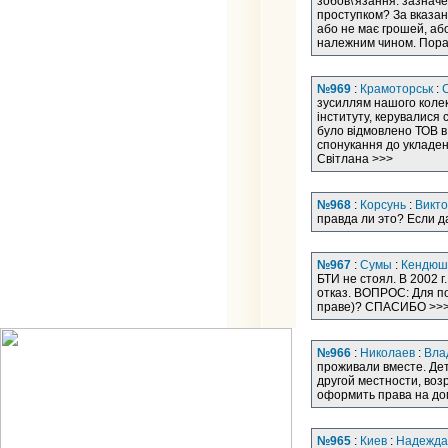
зобов\'язання: зазначе
проступком? За вказани
або не має грошей, або
належним чином. Порад
№969
:
Крамоторськ
:
зусиллям нашого колек
інституту, керувалися
було відмовлено ТОВ в
спонукання до укладенн
Світлана >>>
№968
:
Корсунь
:
Викт
правда ли это? Если д
№967
:
Сумы
:
Кендюш
БТИ не стоял. В 2002 
отказ. ВОПРОС: Для по
праве)? СПАСИБО >>
№966
:
Николаев
:
Вла
проживали вместе. Дет
другой местности, воз
оформить права на дом
№965
:
Киев
:
Надежда