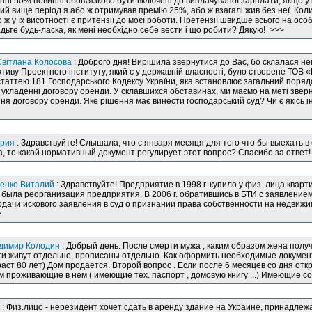
нні 50% повинні обов\'язково бути включені до виплачуваної зарплати, якщо у 
й вище період я або ж отримував премію 25%, або ж взагалі жив без неї. Коли
 ж у їх висотності є притензії до моєї роботи. Претензії швидше всього на особи
ьте будь-ласка, як мені необхідно себе вести і що робити? Дякую! >>>
Світлана Колосова
: Доброго дня! Вирішила звернутися до Вас, бо склалася не
тиву Проектного інституту, який є у державній власності, було створене ТОВ 
 статтею 181 Господарського Кодексу України, яка встановлює загальний поря
 укладенні договору оренди. У склавшихся обставинах, ми маємо на меті зверн
я договору оренди. Яке рішення має винести господарський суд? Чи є якісь ін
ория
: Здравствуйте! Слышала, что с января месяця для того что бы выехать 
а, то какой нормативный документ регулирует этот вопрос? Спасибо за ответ
енко Виталий
: Здравствуйте! Предприятие в 1998 г. купило у физ. лица кварт
г. была реорганизация предприятия. В 2006 г. обратившись в БТИ с заявлени
дачи искового заявления в суд о признании права собственности на недвижим
>
димир Колодин
: Добрый день. После смерти мужа , каким образом жена полу
и живут отдельно, прописаны отдельно. Как оформить необходимые документ
раст 80 лет) Дом продается. Второй вопрос . Если после 6 месяцев со дня от
 проживающие в нем ( имеющие тех. паспорт , домовую книгу ...) Имеющие с
: Физ.лицо - нерезидент хочет сдать в аренду здание на Украине, принадле