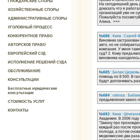
ГРАЖДАНСКИЕ СПОРЫ
На сегодняшний день у 
доказать что я работа
ХОЗЯЙСТВЕННЫЕ СПОРЫ
организаций уже не су
Пожалуйста посоветуйт
АДМИНИСТРАТИВНЫЕ СПОРЫ
Алина. >>>
УГОЛОВНЫЙ ПРОЦЕСС
КОНКУРЕНТНОЕ ПРАВО
№686
:
Киев
:
Сергей 
Виновник застрахован
АВТОРСКОЕ ПРАВО
авто, но не собираеть
компания. У меня таки
ЕВРОПЕЙСКИЙ СУД
суд? 2. Кому предъявл
виновника находилось
ИСПОЛНЕНИЕ РЕШЕНИЙ СУДА
ОБСЛУЖИВАНИЕ
№685
:
Белая Церковь
помощь по 8.500. В га
КОНСУЛЬТАЦИИ
будут доплачивать ра
Бесплатные юридические
консультации
№684
:
odessa
:
Бабае
предьявления какого л
СТОИМОСТЬ УСЛУГ
КОНТАКТЫ
№683
:
Киев
:
Шпигуно
Академии. В 2006 году
"Закону про прохожден
каждый раз после про
полгода, а потом снов
медкомиссию два раза 