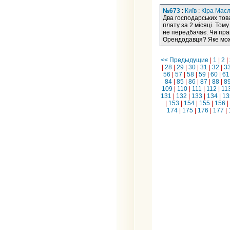
№673
:
Київ
:
Кіра Мас
Два господарських тов
плату за 2 місяці. То
не передбачає. Чи пра
Орендодавця? Яке мож
<< Предыдущие
|
1
|
2
|
|
28
|
29
|
30
|
31
|
32
|
3
56
|
57
|
58
|
59
|
60
|
61
84
|
85
|
86
|
87
|
88
|
8
109
|
110
|
111
|
112
|
11
131
|
132
|
133
|
134
|
13
|
153
|
154
|
155
|
156
|
174
|
175
|
176
|
177
|