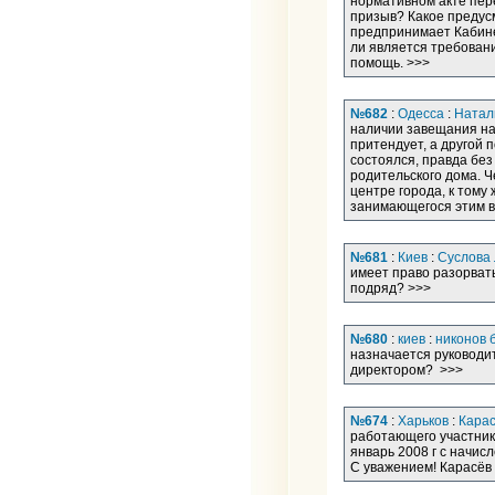
нормативном акте пер
призыв? Какое предус
предпринимает Кабин
ли является требован
помощь. >>>
№682
:
Одесса
:
Натал
наличии завещания на 
притендует, а другой 
состоялся, правда без
родительского дома. 
центре города, к том
занимающегося этим в
№681
:
Киев
:
Суслова
имеет право разорвать
подряд? >>>
№680
:
киев
:
никонов б
назначается руководит
директором? >>>
№674
:
Харьков
:
Карас
работающего участника
январь 2008 г с начис
С уважением! Карасёв