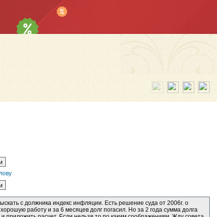
лову
скать с должника индекс инфляции. Есть решение суда от 2006г. о
хорошую работу и за 6 месяцев долг погасил. Но за 2 года сумма долга
и приложить расчет. Если нельзя то по каким соображениям. Жду совета.