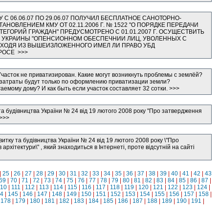
 С 06.06.07 ПО 29.06.07 ПОЛУЧИЛ БЕСПЛАТНОЕ САНОТОРНО-
ОВЛЕНИЕМ КМУ ОТ 02.11.2006 Г. № 1522 "О ПОРЯДКЕ ПЕРЕДАЧИ
ГОРИЙ ГРАЖДАН" ПРЕДУСМОТРЕНО С 01.01.2007 Г. ОСУЩЕСТВИТЬ
М УКРАИНЫ "ОПЕНСИОННОМ ОБЕСПЕЧНИИ ЛИЦ, УВОЛЕННЫХ С
СХОДЯ ИЗ ВЫШЕИЗЛОЖЕННОГО ИМЕЛ ЛИ ПРАВО УБД
РОСЕ >>>
Участок не приватизирован. Какие могут возникнуть проблемы с землёй?
и затраты будут только по оформлению приватизации земли?
аемому дому? И как быть если участок составляет 32 сотки. >>>
та будівництва України № 24 від 19 лютого 2008 року "Про затвердження
 >>>
витку та будівництва України № 24 від 19 лютого 2008 року \"Про
рхітектури\" , який знаходиться в Інтернеті, проте відсутній на сайті
|
25
|
26
|
27
|
28
|
29
|
30
|
31
|
32
|
33
|
34
|
35
|
36
|
37
|
38
|
39
|
40
|
41
|
42
|
43
69
|
70
|
71
|
72
|
73
|
74
|
75
|
76
|
77
|
78
|
79
|
80
|
81
|
82
|
83
|
84
|
85
|
86
|
87
|
110
|
111
|
112
|
113
|
114
|
115
|
116
|
117
|
118
|
119
|
120
|
121
|
122
|
123
|
124
|
4
|
145
|
146
|
147
|
148
|
149
|
150
|
151
|
152
|
153
|
154
|
155
|
156
|
157
|
158
|
|
178
|
179
|
180
|
181
|
182
|
183
|
184
|
185
|
186
|
187
|
188
|
189
|
190
|
191
|