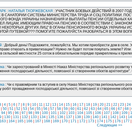
АРК
:
НАТАЛЬЯ ТХОРЖЕВСКАЯ
: УЧАСТНИК БОЕВЫХ ДЕЙСТВИЙ В 2007 ГОДУ
 В САНАТОРИИ СИСТЕМЫ МИНИСТЕРСТВА ТРУДА И СОЦ ПОЛИТИКИ. ПОСТАН
ГО ФОНДА УКРАИНЫ НАЗНАЧЕНИЯ И ВЫПЛАТЫ ПЕНСИИ ОТДЕЛЬНЫХ КАТЕ
ДЕЛ ЛИЦАМ, ИМЕЮЩИМ ПРАВО НА ПЕНСИЮ В СООТВЕТСТВИИ С ЗАКОНО
 НЕКОТОРЫХ ДРУГИХ ЛИЦ" В ОГАНЫ ПЕНСИОННОГО ФОНДА УКРАИНЫ И
ТОЙ ПУТЕВКОЙ??? ПОМОГИТЕ ПОЖАЛУЙСТА РАЗОБРАТЬСЯ В ЭТОМ ВОП
й
: Добрый день! Подскажите, пожалуйста. Мы хотим приобрести дом в селе. 
 право отказать в приватизации? Нужно ли будет потом покупать землю? Ил
 в сельской местности 25 соток в обязательном порядке прикреплены к прилег
ика
: Чи зареєстрований в Мінюсті Наказ Міністерства регіонального розвитку 
ення господарської діяльності, повязаної зі створенням обєктів архітектури".
ика
: Чи є правомірним та вступив в силу Наказ Міністерства регіонального роз
робіт провадження господарської діяльності, повязаної зі створенням обєктів а
3
|
4
|
5
|
6
|
7
|
8
|
9
|
10
|
11
|
12
|
13
|
14
|
15
|
16
|
17
|
18
|
19
|
20
|
21
|
22
|
23
|
24
|
50
|
51
|
52
|
53
|
54
|
55
|
56
|
57
|
58
|
59
|
60
|
61
|
62
|
63
|
64
|
65
|
66
|
67
|
68
|
|
94
|
95
|
96
|
97
|
98
|
99
|
100
|
101
|
102
|
103
|
104
|
105
|
106
|
107
|
108
|
109
|
9
|
130
|
131
|
132
|
133
|
134
|
135
|
136
|
137
|
138
|
139
|
140
|
141
|
142
|
143
|
14
163
|
164
|
165
|
166
|
167
|
168
|
169
|
170
|
171
|
172
|
173
|
174
|
175
|
176
|
177
Следующие >>