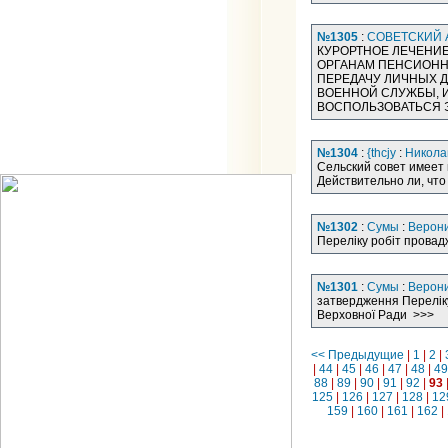
№1305
:
СОВЕТСКИЙ 
КУРОРТНОЕ ЛЕЧЕНИЕ
ОРГАНАМ ПЕНСИОННО
ПЕРЕДАЧУ ЛИЧНЫХ 
ВОЕННОЙ СЛУЖБЫ, И
ВОСПОЛЬЗОВАТЬСЯ Э
№1304
:
{thcjy
:
Никола
Сельский совет имеет
Действительно ли, что
№1302
:
Сумы
:
Верон
Переліку робіт провадж
№1301
:
Сумы
:
Верон
затвердження Переліку 
Верховної Ради >>>
<< Предыдущие
|
1
|
2
|
|
44
|
45
|
46
|
47
|
48
|
49
88
|
89
|
90
|
91
|
92
|
93
125
|
126
|
127
|
128
|
12
159
|
160
|
161
|
162
|