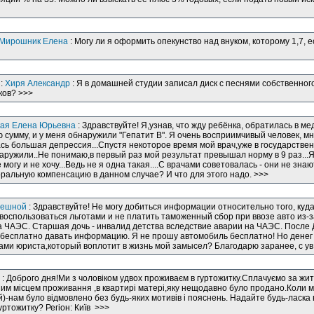
Мирошник Елена
: Могу ли я оформить опекунство над внуком, которому 1,7, е
:
Хиря Александр
: Я в домашней студии записал диск с песнями собственног
ков? >>>
кая Елена Юрьевна
: Здравствуйте! Я,узнав, что жду ребёнка, обратилась в 
сумму, и у меня обнаружили "Гепатит В". Я очень восприимчивый человек, мно
сь большая депрессия...Спустя некоторое время мой врач,уже в государствен
наружили..Не понимаю,в первый раз мой результат превышал норму в 9 раз...
могу и не хочу...Ведь не я одна такая....С врачами советовалась - они не знают
оральную компенсацию в данном случае? И что для этого надо. >>>
решной
: Здравствуйте! Не могу добиться информации относительно того, куд
воспользоваться льготами и не платить таможенный сбор при ввозе авто из-з
а ЧАЭС. Старшая дочь - инвалид детства вследствие аварии на ЧАЭС. После 
т бесплатно давать информацию. Я не прошу автомобиль бесплатно! Но денег
гами юриста,который воплотит в жизнь мой замысел? Благодарю заранее, с у
: Доброго дня!Ми з чоловіком удвох проживаєм в гуртожитку.Сплачуємо за житл
им місцем проживання ,в квартирі матері,яку нещодавно було продано.Коли м
)-нам було відмовлено без будь-яких мотивів і пояснень. Надайте будь-ласка
уртожитку? Регіон: Київ >>>