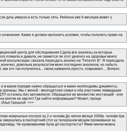
сли дочь умерла и есть только зять. Ребенок уже 6 месяцев живет у
о сочинения. Какие я должен выпонить условия, чтобы получить право на
медицинский центр для обследования.Сдала все анализы,за которые
го плакала и думала, не скажется ли этот диагноз на здоровье моего
ной консультации, сказала пересдать анализ на "Гепатит В". Я пересдала
Я,конечно, довольна результатом моих последних анализов, но забыть
, как это так получилось....своих,наверное,просто, покрывают.... Вопрос:
а и в каком порядке нужно обращаться и какие необходимы документы,
а границы. Мы с женой - многодетная семья и оба участники ликвидации
ДТП остались без автомобиля. Обращался во множество инстанций - или
 на взятки не хватит! Где найти информацию? Может, проще
в. Илья Грешной >>>
ово-комунальні послуги за 2-х чоловік.До липня місяця 2008р. чоловік був
и звернулись в паспортний стіл за теперішнім місцем проживання за
 відповідь: Чи правомірними були дії паспортиста? Яким чином можна