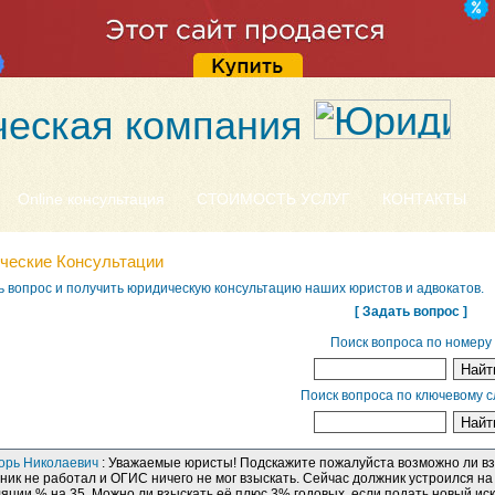
еская компания
Online консультация
СТОИМОСТЬ УСЛУГ
КОНТАКТЫ
ческие Консультации
ь вопрос и получить юридическую консультацию наших юристов и адвокатов.
[ Задать вопрос ]
Поиск вопроса по номеру
Поиск вопроса по ключевому с
орь Николаевич
: Уважаемые юристы! Подскажите пожалуйста возможно ли взы
ник не работал и ОГИС ничего не мог взыскать. Сейчас должник устроился на 
ции % на 35. Можно ли взыскать её плюс 3% годовых, если подать новый иск 