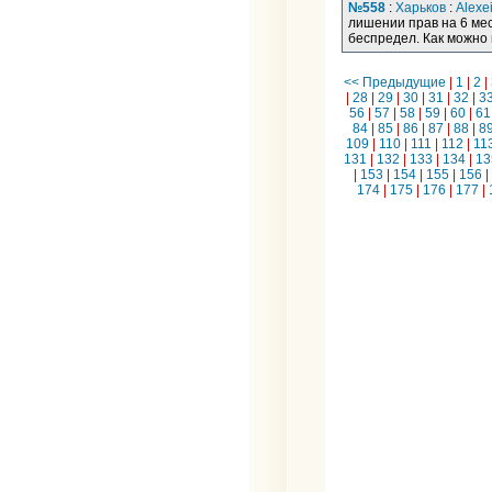
№558
:
Харьков
:
Alexe
лишении прав на 6 мес
беспредел. Как можно
<< Предыдущие
|
1
|
2
|
|
28
|
29
|
30
|
31
|
32
|
3
56
|
57
|
58
|
59
|
60
|
61
84
|
85
|
86
|
87
|
88
|
8
109
|
110
|
111
|
112
|
11
131
|
132
|
133
|
134
|
13
|
153
|
154
|
155
|
156
|
174
|
175
|
176
|
177
|