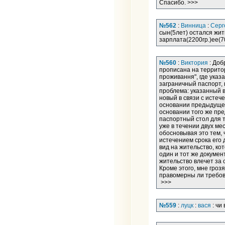
Спасибо. >>>
№562
:
Винница
:
Серг
сын(5лет) остался жит
зарплата(2200гр.)ее(
№560
:
Виктория
: Доб
прописана на территор
проживання", где указ
заграничный паспорт,
проблема: указанный в
новый в связи с истеч
основании предыдущего
основании того же пре
паспортный стол для т
уже в течении двух ме
обосновывая это тем, 
истечением срока его 
вид на жительство, ко
один и тот же докумен
жительство влечет за 
Кроме этого, мне гроз
правомерны ли требова
>>>
№559
:
луцк
:
вася
: чи