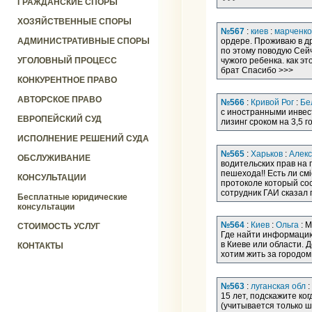
ГРАЖДАНСКИЕ СПОРЫ
ХОЗЯЙСТВЕННЫЕ СПОРЫ
№567
:
киев
:
марченко
АДМИНИСТРАТИВНЫЕ СПОРЫ
ордере. Проживаю в др
по этому поводую Сей
УГОЛОВНЫЙ ПРОЦЕСС
чужого ребенка. как э
брат Спасибо >>>
КОНКУРЕНТНОЕ ПРАВО
АВТОРСКОЕ ПРАВО
№566
:
Кривой Рог
:
Бе
с иностранными инвес
ЕВРОПЕЙСКИЙ СУД
лизинг сроком на 3,5 
ИСПОЛНЕНИЕ РЕШЕНИЙ СУДА
№565
:
Харьков
:
Алек
ОБСЛУЖИВАНИЕ
водительских прав на 
пешехода!! Есть ли см
КОНСУЛЬТАЦИИ
протоколе который сос
сотрудник ГАИ сказал 
Бесплатные юридические
консультации
№564
:
Киев
:
Ольга
: М
СТОИМОСТЬ УСЛУГ
Где найти информацию 
в Киеве или области. 
КОНТАКТЫ
хотим жить за городом
№563
:
луганская обл
:
15 лет, подскажите ко
(учитывается только ша