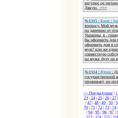
регулює це питання
Дякую. >>>
№1315
:
Киев
:
Ан
вопросу. Мой муж
по дарению от от
Украины, я - граж
бы оформить дом в
оформить дом в со
муж? или же един
совместную собств
на мужа, буду ли 
№1314
:
Юлия
: Д
государственной 
проживает, но оп
<< Предыдущие
|
1
23
|
24
|
25
|
26
|
27
|
47
|
48
|
49
|
50
|
5
70
|
71
|
72
|
73
|
74
|
94
|
95
|
96
|
97
|
113
|
114
|
115
|
11