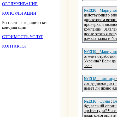
ОБСЛУЖИВАНИЕ
№1320
:
Мариупо
КОНСУЛЬТАЦИИ
действующего зако
директором возни
Бесплатные юридические
проверка, я явля
консультации
компании. Заявлен
после этого я мог
СТОИМОСТЬ УСЛУГ
рамках заона и бе
КОНТАКТЫ
№1319
:
Мариупо
отмене отработки 
Украина? Если да 
>>>
№1318
:
винница
сотрудников расп
имеет ли право а
№1316
:
Сумы
:
В
будівельній органі
архітектури? Чи є
додаткової оплат