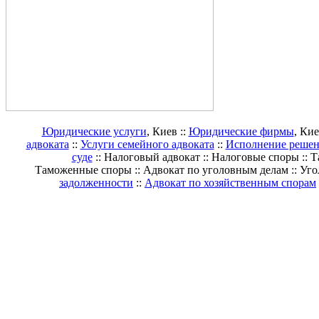
Юридические услуги
, Киев ::
Юридические фирмы
, Кие
адвоката
::
Услуги семейного адвоката
::
Исполнение решен
суде
:: Налоговый адвокат :: Налоговые споры :: 
Таможенные споры :: Адвокат по уголовным делам :: Уго
задолженности
::
Адвокат по хозяйственным спорам