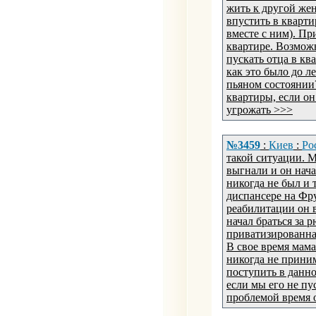
жить к другой жен
впустить в кварти
вместе с ним). Пр
квартире. Возмож
пускать отца в кв
как это было до л
пьяном состоянии
квартиры, если он 
угрожать >>>
№3459
:
Киев
:
Ро
такой ситуации. М
выгнали и он нач
никогда не был и 
диспансере на Фру
реабилитации он в
начал браться за 
приватизированная
В свое время мама
никогда не приним
поступить в данно
если мы его не пу
проблемой время 