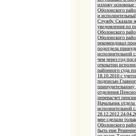
изложу основные э
Оболонского район
и исполнительный
Службу. Сказали 
уведомления по п
Оболонского райо
Оболонского район
рекомендовал про
подотдела принуд
исполнительной с
чем через год пос
открытии исполни
районного суда п
18.10.2010 с уче
подписью Главног
принудительноиу 
отделения Пенсио
перерасчет пенсии
Начальник отдела
исполнительной с
28.12.2012 24.04.
мне сделали тольк
Оболонского райо
быть еще Решение
не знает. Таким о