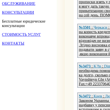
прописки взять у 
ОБСЛУЖИВАНИЕ
я могу дать такую
приватизацию сво
КОНСУЛЬТАЦИИ
на сей день. ПО
Бесплатные юридические
консультации
№3501
:
Черкаси
на користь кредит
СТОИМОСТЬ УСЛУГ
виконавче впровад
відповідач не виз
КОНТАКТЫ
.Згідно висновка 
подавати заяву в 
,якщо виконання 
№3473
:
K?ln
:
Dim
необходима помощ
ка долго, сколько 
Vaynshteyn Gbr (A
Fax:+49 223370640
№3472
:
Киев
:
Лю
Законом Украины 
надбавку у пенсии
вступившее в сил