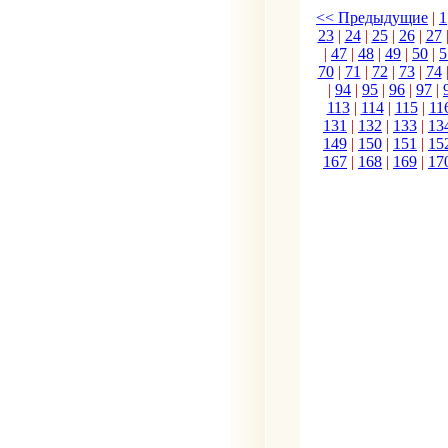
<< Предыдущие
|
1
23
|
24
|
25
|
26
|
27
|
47
|
48
|
49
|
50
|
5
70
|
71
|
72
|
73
|
74
|
94
|
95
|
96
|
97
|
113
|
114
|
115
|
11
131
|
132
|
133
|
13
149
|
150
|
151
|
15
167
|
168
|
169
|
17