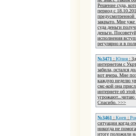
Решение суда, кот
период с 18.10.201
предусмотренной 
закрыто. Мне уже
суда деньги получ
деньги. Посоветуй
исполнения вступ
регулярно и в по
№3471
:
Юлия
: З
интернетом с Укрт
забила, остался д
вот вчера. Мне по
каждую неделю уве
смс-кой она присл
интернете об этой
угрожают...читаю 
Спасибо. >>>
№3461
:
Киев
:
Ро
ситуации когда от
никогда не помога
итоге положили н