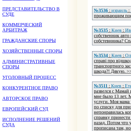
ПРЕДСТАВИТЕЛЬСТВО В
№3536
:
израиль
:
СУДЕ
проживающим пос
КОММЕРЧЕСКИЙ
АРБИТРАЖ
№3535
:
Киев
:
Ив
собственник авто
ГРАЖДАНСКИЕ СПОРЫ
собстевнника? Сп
ХОЗЯЙСТВЕННЫЕ СПОРЫ
№3534
:
Киев
:
Ол
справі про відшк
АДМИНИСТРАТИВНЫЕ
транспортного засо
СПОРЫ
шкода?! Дякую. >
УГОЛОВНЫЙ ПРОЦЕСС
№3511
:
Киев
:
Ет
КОНКУРЕНТНОЕ ПРАВО
развелся с Мамай 
мне было 13 лет. 
АВТОРСКОЕ ПРАВО
услуги. Моя мама 
по списку для пр
ЕВРОПЕЙСКИЙ СУД
непонравилась коп
справку принести 
ИСПОЛНЕНИЕ РЕШЕНИЙ
назад. Потом что
СУДА
прописана там, но