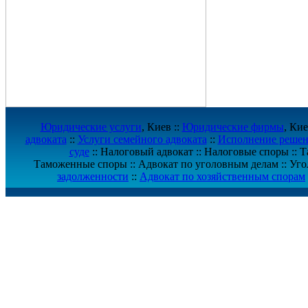
Юридические услуги
, Киев ::
Юридические фирмы
, Кие
адвоката
::
Услуги семейного адвоката
::
Исполнение решен
суде
:: Налоговый адвокат :: Налоговые споры :: 
Таможенные споры :: Адвокат по уголовным делам :: Уго
задолженности
::
Адвокат по хозяйственным спорам