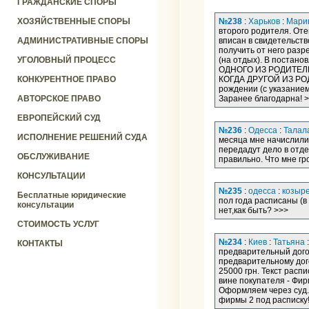
ГРАЖДАНСКИЕ СПОРЫ
ХОЗЯЙСТВЕННЫЕ СПОРЫ
№238
:
Харьков
:
Мари
второго родителя. Отец
АДМИНИСТРАТИВНЫЕ СПОРЫ
вписан в свидетельст
получить от него разр
УГОЛОВНЫЙ ПРОЦЕСС
(на отдых). В постан
ОДНОГО ИЗ РОДИТЕЛЕ
КОНКУРЕНТНОЕ ПРАВО
КОГДА ДРУГОЙ ИЗ РОД
рождении (с указанием,
АВТОРСКОЕ ПРАВО
Заранее благодарна! 
ЕВРОПЕЙСКИЙ СУД
№236
:
Одесса
:
Талал
ИСПОЛНЕНИЕ РЕШЕНИЙ СУДА
месяца мне начислили 
передадут дело в отде
ОБСЛУЖИВАНИЕ
правильно. Что мне гр
КОНСУЛЬТАЦИИ
№235
:
одесса
:
козыр
Бесплатные юридические
пол года расписаны (в
консультации
нет,как быть? >>>
СТОИМОСТЬ УСЛУГ
№234
:
Киев
:
Татьяна
КОНТАКТЫ
предварительный дого
предварительному дог
25000 грн. Текст распи
вине покупателя - Фи
Оформляем через суд.
фирмы 2 под расписку