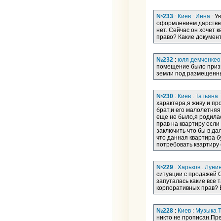
№233
:
Киев
:
Инна
: У
оформлением дарственн
нет. Сейчас он хочет 
право? Какие докумен
№232
:
юля демченкео
помещение было призн
земли под размещен
№230
:
Киев
:
Татьяна 
характера,я живу и пр
брат,и его малолетняя
еще не было,я родилас
прав на квартиру если 
заключить что бы в да
что данная квартира б
потребовать квартиру
№229
:
Харьков
:
Лунин
ситуации с продажей 
запуталась какие все
корпоративных прав? 
№228
:
Киев
:
Музыка 
никто не прописан.Пр