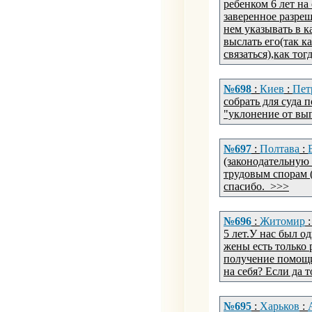
ребенком 6 лет на
заверенное разре
нем указывать в 
выслать его(так к
связаться),как тог
№698
:
Киев
:
Пет
собрать для суда 
"уклонение от вы
№697
:
Полтава
:
(законодательную 
трудовым спорам (
спасибо. >>>
№696
:
Житомир
5 лет.У нас был о
жены есть только 
получение помощи
на себя? Если да 
№695
:
Харьков
: