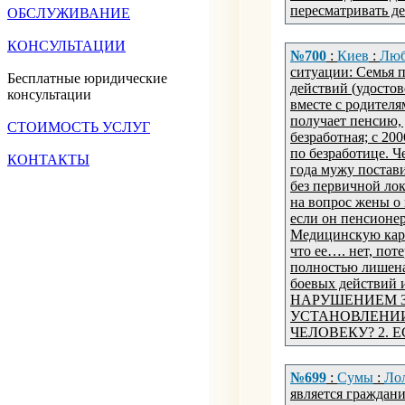
пересматривать д
ОБСЛУЖИВАНИЕ
КОНСУЛЬТАЦИИ
№700
:
Киев
:
Люб
ситуации: Семья п
Бесплатные юридические
действий (удостов
консультации
вместе с родителя
получает пенсию,
СТОИМОСТЬ УСЛУГ
безработная; с 20
по безработице. Ч
КОНТАКТЫ
года мужу постави
без первичной лок
на вопрос жены о
если он пенсионер
Медицинскую карт
что ее…. нет, пот
полностью лишена
боевых действий 
НАРУШЕНИЕМ З
УСТАНОВЛЕНИ
ЧЕЛОВЕКУ? 2. 
№699
:
Сумы
:
Ло
является граждан