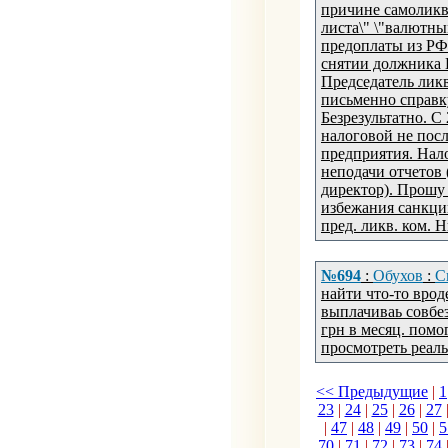
причине самоликв
листа\" \"валютны
предоплаты из РФ
снятии должника П
Председатель ликв
письменно справку
Безрезультатно. С
налоговой не посл
предприятия. Нало
неподачи отчетов
директор). Прошу
избежания санкци
пред. ликв. ком. 
№694
:
Обухов
:
С
найти что-то врод
выплачиваь совбез
грн в месяц. помо
просмотреть реал
<< Предыдущие
|
1
23
|
24
|
25
|
26
|
27
|
47
|
48
|
49
|
50
|
5
70
|
71
|
72
|
73
|
74