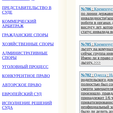
ПРЕДСТАВИТЕЛЬСТВО В
№706
:
Кременчуг
СУДЕ
по линии державн
инвалидности(захв
КОММЕРЧЕСКИЙ
роботи в органах
АРБИТРАЖ
вислугу лет, кот
статус инвалида в
ГРАЖДАНСКИЕ СПОРЫ
ХОЗЯЙСТВЕННЫЕ СПОРЫ
№705
:
Кременчуг
льготу на комунал
АДМИНИСТРАТИВНЫЕ
сейчас группа инва
СПОРЫ
Имею ли я право н
льготу. >>>
УГОЛОВНЫЙ ПРОЦЕСС
№702
:
Одесса
:
Н
КОНКУРЕНТНОЕ ПРАВО
родительского дома
полностью был сог
АВТОРСКОЕ ПРАВО
смерти завещателя
произошло, правда
ЕВРОПЕЙСКИЙ СУД
принадлежит 1/6 ч
приватизированно
ИСПОЛНЕНИЕ РЕШЕНИЙ
неофициальный за
СУДА
было ли делить до