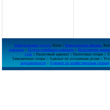
Юридические услуги
, Киев ::
Юридические фирмы
, Кие
адвоката
::
Услуги семейного адвоката
::
Исполнение решен
суде
:: Налоговый адвокат :: Налоговые споры :: 
Таможенные споры :: Адвокат по уголовным делам :: Уго
задолженности
::
Адвокат по хозяйственным спорам