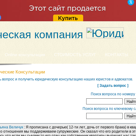
еская компания
Online консультация
СТОИМОСТЬ УСЛУГ
КОНТАКТЫ
ческие Консультации
ь вопрос и получить юридическую консультацию наших юристов и адвокатов.
[ Задать вопрос ]
Поиск вопроса по номеру
Поиск вопроса по ключевому с
ьяна Величук
: Я прописана с дочерью( 12-ти лет, дочь от первого брака) в к
но отношения мы поддерживаем супружеские. Он сказал что его родители в эт
сь что если мы сьедем то его отец как собственник квартиры выпишет нас так