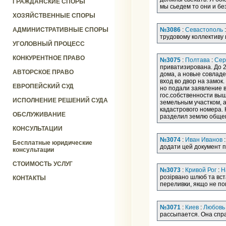
ГРАЖДАНСКИЕ СПОРЫ
мы сьедем то они и бе
ХОЗЯЙСТВЕННЫЕ СПОРЫ
АДМИНИСТРАТИВНЫЕ СПОРЫ
№3086
:
Севастополь
трудовому коллективу и
УГОЛОВНЫЙ ПРОЦЕСС
КОНКУРЕНТНОЕ ПРАВО
№3075
:
Полтава
:
Сер
приватизирована. До 2
АВТОРСКОЕ ПРАВО
дома, а новые совладе
вход во двор на замок
ЕВРОПЕЙСКИЙ СУД
но подали заявление в
гос.собственности выш
ИСПОЛНЕНИЕ РЕШЕНИЙ СУДА
земельным участком, а
кадастрового номера. 
ОБСЛУЖИВАНИЕ
разделил землю общег
КОНСУЛЬТАЦИИ
№3074
:
Иван Иванов
:
Бесплатные юридические
додати цей документ пі
консультации
СТОИМОСТЬ УСЛУГ
№3073
:
Кривой Рог
:
Н
розірвано шлюб та вст
КОНТАКТЫ
переливки, якщо не пок
№3071
:
Киев
:
Любовь
рассыпается. Она спра