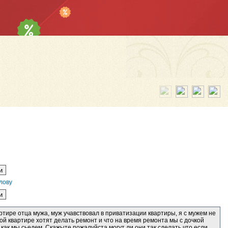
лову
вартире отца мужа, муж учавствовал в приватизации квартиры, я с мужем не
ой квартире хотят делать ремонт и что на время ремонта мы с дочкой
 как мы сьедем. Скажыте пожалуйста могут ли они так сделать что если