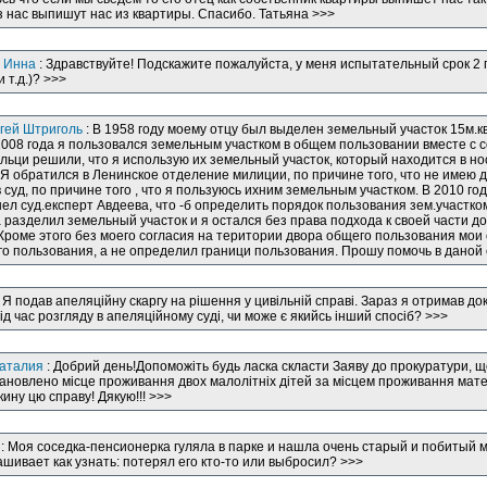
з нас выпишут нас из квартиры. Спасибо. Татьяна >>>
:
Инна
: Здравствуйте! Подскажите пожалуйста, у меня испытательный срок 2 г
 т.д.)? >>>
гей Штриголь
: В 1958 году моему отцу был выделен земельный участок 15м.к
008 года я пользовался земельным участком в общем пользовании вместе с 
льци решили, что я использую их земельный участок, который находится в н
. Я обратился в Ленинское отделение милиции, по причине того, что не имею 
 суд, по причине того , что я пользуюсь ихним земельным участком. В 2010 г
ел суд.експерт Авдеева, что -б определить порядок пользования зем.участко
 разделил земельный участок и я остался без права подхода к своей части до
Кроме этого без моего согласия на територии двора общего пользования мои
о пользования, а не определил граници пользования. Прошу помочь в даной
 Я подав апеляційну скаргу на рішення у цивільній справі. Зараз я отримав д
д час розгляду в апеляційному суді, чи може є якийсь інший спосіб? >>>
аталия
: Добрий день!Допоможіть будь ласка скласти Заяву до прокуратури, 
ановлено місце проживання двох малолітніх дітей за місцем проживання матері.
ину цю справу! Дякую!!! >>>
: Моя соседка-пенсионерка гуляла в парке и нашла очень старый и побитый м
шивает как узнать: потерял его кто-то или выбросил? >>>