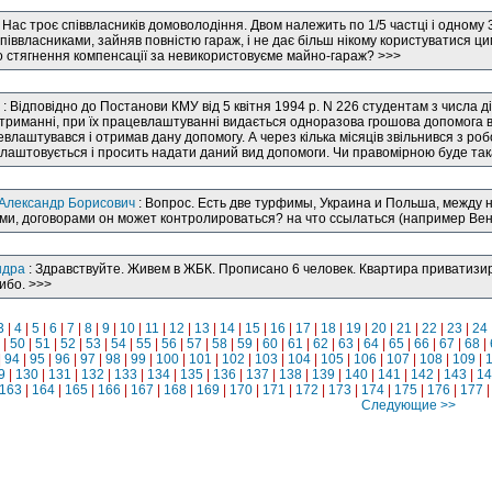
 Нас троє співвласників домоволодіння. Двом належить по 1/5 частці і одному 
піввласниками, зайняв повністю гараж, і не дає більш нікому користуватися ц
о стягнення компенсації за невикористовуєме майно-гараж? >>>
: Відповідно до Постанови КМУ від 5 квітня 1994 р. N 226 студентам з числа д
риманні, при їх працевлаштуванні видається одноразова грошова допомога в 
цевлаштувався і отримав дану допомогу. А через кілька місяців звільнився з роб
влаштовується і просить надати даний вид допомоги. Чи правомірною буде та
 Александр Борисович
: Вопрос. Есть две турфимы, Украина и Польша, между 
и, договорами он может контролироваться? на что ссылаться (например Вен
ндра
: Здравствуйте. Живем в ЖБК. Прописано 6 человек. Квартира приватизи
ибо. >>>
3
|
4
|
5
|
6
|
7
|
8
|
9
|
10
|
11
|
12
|
13
|
14
|
15
|
16
|
17
|
18
|
19
|
20
|
21
|
22
|
23
|
24
|
50
|
51
|
52
|
53
|
54
|
55
|
56
|
57
|
58
|
59
|
60
|
61
|
62
|
63
|
64
|
65
|
66
|
67
|
68
|
|
94
|
95
|
96
|
97
|
98
|
99
|
100
|
101
|
102
|
103
|
104
|
105
|
106
|
107
|
108
|
109
|
9
|
130
|
131
|
132
|
133
|
134
|
135
|
136
|
137
|
138
|
139
|
140
|
141
|
142
|
143
|
14
163
|
164
|
165
|
166
|
167
|
168
|
169
|
170
|
171
|
172
|
173
|
174
|
175
|
176
|
177
Следующие >>