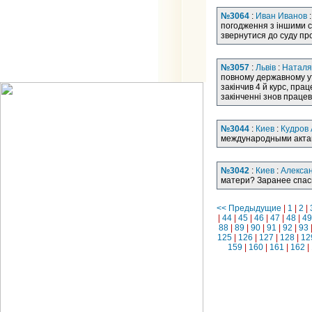
№3064
:
Иван Иванов
:
погодження з іншими с
звернутися до суду пр
№3057
:
Львів
:
Наталя
повному державному ут
закінчив 4 й курс, пра
закінченні знов праце
№3044
:
Киев
:
Кудров
международными актам
№3042
:
Киев
:
Алекса
матери? Заранее спас
<< Предыдущие
|
1
|
2
|
|
44
|
45
|
46
|
47
|
48
|
49
88
|
89
|
90
|
91
|
92
|
93
125
|
126
|
127
|
128
|
12
159
|
160
|
161
|
162
|