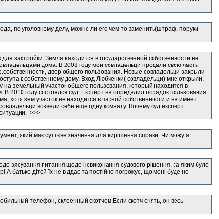
ода, по уголовному делу, можно ли его чем то заменить(штраф, поруки
в для застройки. Земля находится в государственной собственности не
совладельцами дома. В 2008 году мои совладельци продали свою часть
ос.собственности, двор общего пользования. Новые совладельци закрыли
доступа к собственному дому. Вход Любченки( совладельци) мне открыли,
оду на земельный участок общего пользования, который находится в
м. В 2010 году состоялся суд. Експерт не определил порядок пользования
ма, хотя зем.участок не находится в часной собственности и не имеет
 совладельци возвели себе еще одну комнату. Почему суд.експерт
 ситуации. >>>
окумент, який має суттєве значення для вирішення справи. Чи можу я
щодо зясування питання щодо невиконання судового рішення, за яким було
А батько дітей їх не віддає та постійно погрожує, що мені буде не
обильный телефон, склеенный скотчем.Если скотч снять, он весь