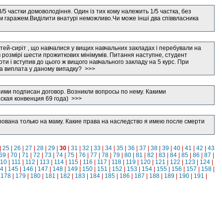
3/5 частки домоволодіння. Один із тих кому належить 1/5 частка, без
им гаражем.Виділити внатурі неможливо.Чи може інші два співвласника
ітей-сиріт , що навчалися у вищих навчальних закладах і перебували на
розмірі шести прожиткових мінімумів. Питання наступне, студент
оти і вступив до цього ж вищого навчального закладу на 5 курс. При
ка виплата у даному випадку? >>>
ними подписан договор. Возникли вопросы по нему. Какими
ская конвенция 69 года) >>>
рована только на маму. Какие права на наследство я имею после смерти
|
25
|
26
|
27
|
28
|
29
|
30
|
31
|
32
|
33
|
34
|
35
|
36
|
37
|
38
|
39
|
40
|
41
|
42
|
43
69
|
70
|
71
|
72
|
73
|
74
|
75
|
76
|
77
|
78
|
79
|
80
|
81
|
82
|
83
|
84
|
85
|
86
|
87
|
110
|
111
|
112
|
113
|
114
|
115
|
116
|
117
|
118
|
119
|
120
|
121
|
122
|
123
|
124
|
4
|
145
|
146
|
147
|
148
|
149
|
150
|
151
|
152
|
153
|
154
|
155
|
156
|
157
|
158
|
|
178
|
179
|
180
|
181
|
182
|
183
|
184
|
185
|
186
|
187
|
188
|
189
|
190
|
191
|